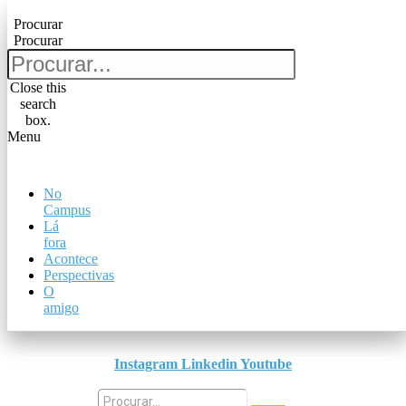
Pular para o conteúdo
Procurar
Procurar
Procurar
Procurar
Close this
search
Close this
box.
search
Menu
box.
Menu
No
No
Campus
Campus
Lá
Lá
fora
fora
Acontece
Acontece
Perspectivas
Perspectivas
O
O
amigo
amigo
Instagram
Linkedin
Youtube