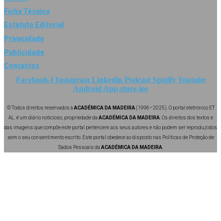
Ficha Técnica
Estatuto Editorial
Privacidade
Publicidade
Contactos
Facebook-f
Instagram
Linkedin
Podcast
Spotify
Youtube
Android
App-store-ios
© Todos direitos reservados à
ACADÉMICA DA MADEIRA
(1996–2025). O portal eletrónico ET
AL. é um diário noticioso, propriedade da
ACADÉMICA DA MADEIRA
. Os direitos dos textos e
das imagens que compõe este portal pertencem aos seus autores e não podem ser reproduzidos
sem o seu consentimento escrito. Este portal obedece ao disposto nas Políticas de Proteção de
Dados Pessoais da
ACADÉMICA DA MADEIRA
.