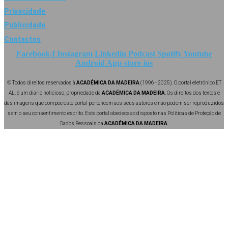
Privacidade
Publicidade
Contactos
Facebook-f
Instagram
Linkedin
Podcast
Spotify
Youtube
Android
App-store-ios
© Todos direitos reservados à
ACADÉMICA DA MADEIRA
(1996–2025). O portal eletrónico ET
AL. é um diário noticioso, propriedade da
ACADÉMICA DA MADEIRA
. Os direitos dos textos e
das imagens que compõe este portal pertencem aos seus autores e não podem ser reproduzidos
sem o seu consentimento escrito. Este portal obedece ao disposto nas Políticas de Proteção de
Dados Pessoais da
ACADÉMICA DA MADEIRA
.