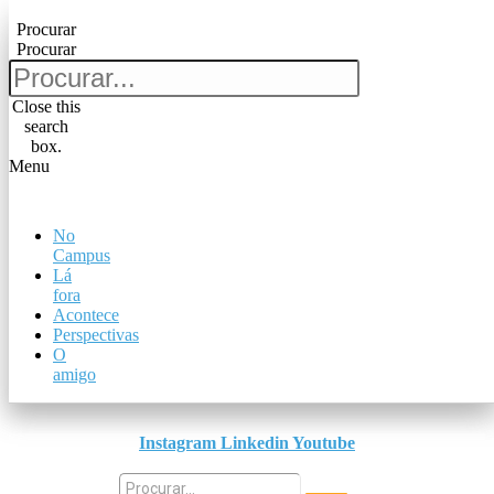
Pular para o conteúdo
Procurar
Procurar
Procurar
Procurar
Close this
search
Close this
box.
search
Menu
box.
Menu
No
No
Campus
Campus
Lá
Lá
fora
fora
Acontece
Acontece
Perspectivas
Perspectivas
O
O
amigo
amigo
Instagram
Linkedin
Youtube