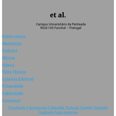
et al.
Campus Universitário da Penteada
9020-105 Funchal – Portugal
Quem somos
Newsletter
Podcast
Música
Vídeos
Ficha Técnica
Estatuto Editorial
Privacidade
Publicidade
Contactos
Facebook-f
Instagram
Linkedin
Podcast
Spotify
Youtube
Android
App-store-ios