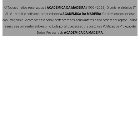
© Todos direitos reservados à
ACADÉMICA DA MADEIRA
(1996–2025). O portal eletrónico ET
AL. é um diário noticioso, propriedade da
ACADÉMICA DA MADEIRA
. Os direitos dos textos e
das imagens que compõe este portal pertencem aos seus autores e não podem ser reproduzidos
sem o seu consentimento escrito. Este portal obedece ao disposto nas Políticas de Proteção de
Dados Pessoais da
ACADÉMICA DA MADEIRA
.