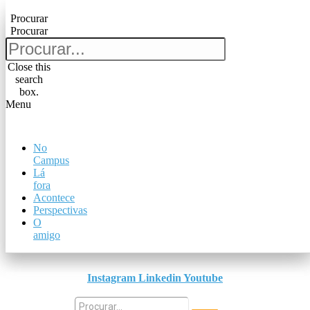
Pular para o conteúdo
Procurar
Procurar
Procurar
Procurar
Close this
search
Close this
box.
search
Menu
box.
Menu
No
No
Campus
Campus
Lá
Lá
fora
fora
Acontece
Acontece
Perspectivas
Perspectivas
O
O
amigo
amigo
Instagram
Linkedin
Youtube