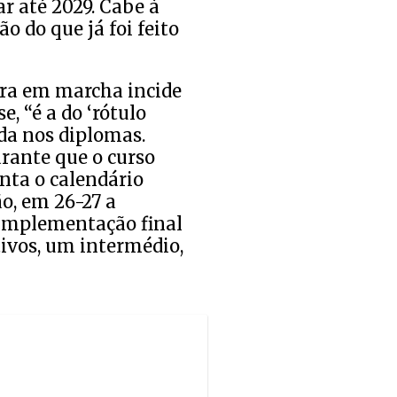
r até 2029. Cabe à
o do que já foi feito
ora em marcha incide
e, “é a do ‘rótulo
ada nos diplomas.
rante que o curso
enta o calendário
o, em 26-27 a
 implementação final
ivos, um intermédio,