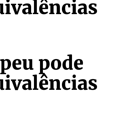
uivalências
peu pode
uivalências