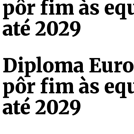
pôr fim às eq
até 2029
Diploma Euro
pôr fim às eq
até 2029