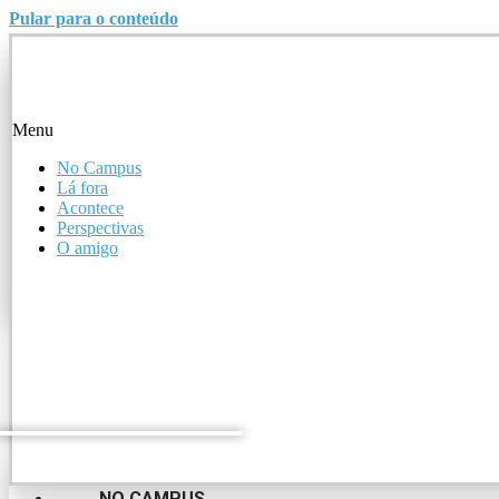
Pular para o conteúdo
Menu
Menu
No Campus
Lá fora
No Campus
Acontece
Lá fora
Perspectivas
Acontece
O amigo
Perspectivas
O amigo
NO CAMPUS