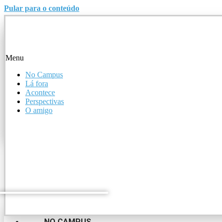
Pular para o conteúdo
Menu
Menu
No Campus
Lá fora
No Campus
Acontece
Lá fora
Perspectivas
Acontece
O amigo
Perspectivas
O amigo
NO CAMPUS