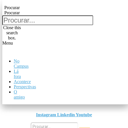
Pular para o conteúdo
Procurar
Procurar
Procurar
Procurar
Close this
search
Close this
box.
search
Menu
box.
Menu
No
No
Campus
Campus
Lá
Lá
fora
fora
Acontece
Acontece
Perspectivas
Perspectivas
O
O
amigo
amigo
Instagram
Linkedin
Youtube