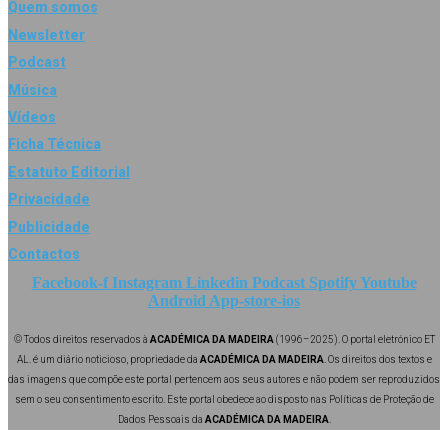
Quem somos
Newsletter
Podcast
Música
Vídeos
Ficha Técnica
Estatuto Editorial
Privacidade
Publicidade
Contactos
Facebook-f
Instagram
Linkedin
Podcast
Spotify
Youtube
Android
App-store-ios
© Todos direitos reservados à
ACADÉMICA DA MADEIRA
(1996–2025). O portal eletrónico ET
AL. é um diário noticioso, propriedade da
ACADÉMICA DA MADEIRA
. Os direitos dos textos e
das imagens que compõe este portal pertencem aos seus autores e não podem ser reproduzidos
sem o seu consentimento escrito. Este portal obedece ao disposto nas Políticas de Proteção de
Dados Pessoais da
ACADÉMICA DA MADEIRA
.