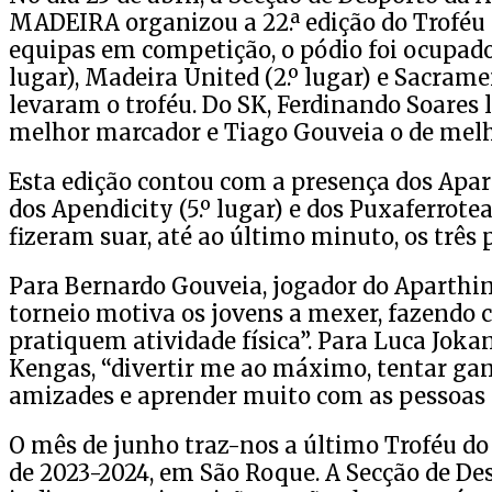
MADEIRA organizou a 22.ª edição do Troféu d
equipas em competição, o pódio foi ocupado
lugar), Madeira United (2.º lugar) e Sacra
levaram o troféu. Do SK, Ferdinando Soares 
melhor marcador e Tiago Gouveia o de melh
Esta edição contou com a presença dos Apart
dos Apendicity (5.º lugar) e dos Puxaferrotea
fizeram suar, até ao último minuto, os três p
Para Bernardo Gouveia, jogador do Aparthina
torneio motiva os jovens a mexer, fazendo 
pratiquem atividade física”. Para Luca Jok
Kengas, “divertir me ao máximo, tentar gan
amizades e aprender muito com as pessoas 
O mês de junho traz-nos a último Troféu do 
de 2023-2024, em São Roque. A Secção de 