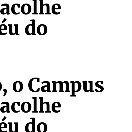
 acolhe
éu do
o, o Campus
 acolhe
éu do