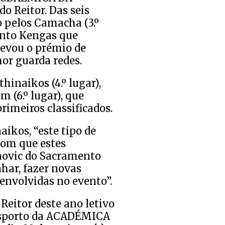
o Reitor. Das seis
 pelos Camacha (3.º
mento Kengas que
levou o prémio de
or guarda redes.
hinaikos (4.º lugar),
m (6.º lugar), que
rimeiros classificados.
ikos, “este tipo de
com que estes
anovic do Sacramento
har, fazer novas
envolvidas no evento”.
Reitor deste ano letivo
Desporto da ACADÉMICA