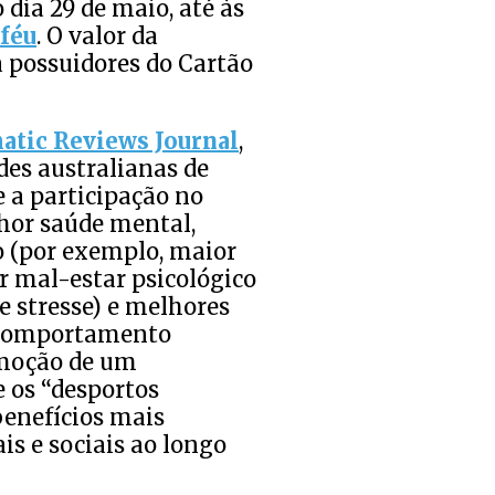
 dia 29 de maio, até às
oféu
. O valor da
a possuidores do Cartão
atic Reviews Journal
,
des australianas de
e a participação no
hor saúde mental,
 (por exemplo, maior
r mal-estar psicológico
e stresse) e melhores
, comportamento
omoção de um
 os “desportos
benefícios mais
is e sociais ao longo