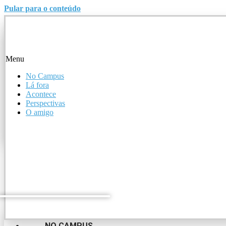
Pular para o conteúdo
Menu
Menu
No Campus
Lá fora
No Campus
Acontece
Lá fora
Perspectivas
Acontece
O amigo
Perspectivas
O amigo
NO CAMPUS