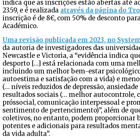
indica que as inscrições estão abertas até ao
23.59, e é realizada
através da página do Tr
inscrição é de 8€, com 50% de desconto par
Académico.
Uma revisão publicada em 2023, no System
da autoria de investigadores das universida
Newcastle e Victoria, a “evidência indica qu
desporto […] está relacionada com uma mel
incluindo um melhor bem-estar psicológico
autoestima e satisfação com a vida) e meno
(… níveis reduzidos de depressão, ansiedade 
resultados sociais (… melhor autocontrole
próssocial, comunicação interpessoal e pr
sentimento de pertencimento)”, além de que
coletivos, no entanto, podem proporcionar 
potentes e adicionais para resultados menta
da vida adulta”.