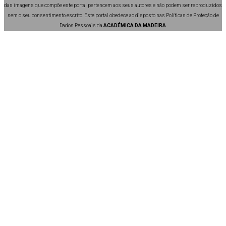
das imagens que compõe este portal pertencem aos seus autores e não podem ser reproduzidos
sem o seu consentimento escrito. Este portal obedece ao disposto nas Políticas de Proteção de
Dados Pessoais da
ACADÉMICA DA MADEIRA
.