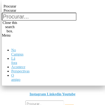
Pular para o conteúdo
Procurar
Procurar
Procurar
Procurar
Close this
search
Close this
box.
search
Menu
box.
Menu
No
No
Campus
Campus
Lá
Lá
fora
fora
Acontece
Acontece
Perspectivas
Perspectivas
O
O
amigo
amigo
Instagram
Linkedin
Youtube