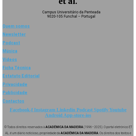
et al.
Campus Universitário da Penteada
9020-105 Funchal – Portugal
Quem somos
Newsletter
Podcast
Música
Vídeos
Ficha Técnica
Estatuto Editorial
Privacidade
Publicidade
Contactos
Facebook-f
Instagram
Linkedin
Podcast
Spotify
Youtube
Android
App-store-ios
© Todos direitos reservados à
ACADÉMICA DA MADEIRA
(1996–2025). O portal eletrónico ET
AL. é um diário noticioso, propriedade da
ACADÉMICA DA MADEIRA
. Os direitos dos textos e