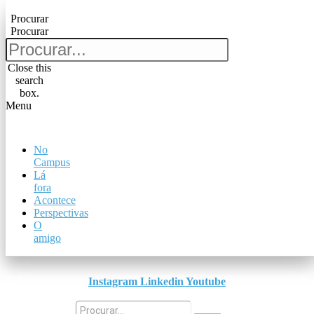
Pular para o conteúdo
Procurar
Procurar
Procurar
Procurar
Close this
search
Close this
box.
search
Menu
box.
Menu
No
No
Campus
Campus
Lá
Lá
fora
fora
Acontece
Acontece
Perspectivas
Perspectivas
O
O
amigo
amigo
Instagram
Linkedin
Youtube