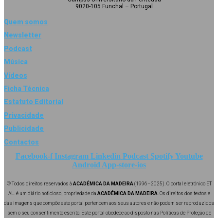
9020-105 Funchal – Portugal
Quem somos
Newsletter
Podcast
Música
Vídeos
Ficha Técnica
Estatuto Editorial
Privacidade
Publicidade
Contactos
Facebook-f
Instagram
Linkedin
Podcast
Spotify
Youtube
Android
App-store-ios
© Todos direitos reservados à
ACADÉMICA DA MADEIRA
(1996–2025). O portal eletrónico ET
AL. é um diário noticioso, propriedade da
ACADÉMICA DA MADEIRA
. Os direitos dos textos e
das imagens que compõe este portal pertencem aos seus autores e não podem ser reproduzidos
sem o seu consentimento escrito. Este portal obedece ao disposto nas Políticas de Proteção de