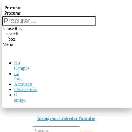
Pular para o conteúdo
Procurar
Procurar
Procurar
Procurar
Close this
search
Close this
box.
search
Menu
box.
Menu
No
No
Campus
Campus
Lá
Lá
fora
fora
Acontece
Acontece
Perspectivas
Perspectivas
O
O
amigo
amigo
Instagram
Linkedin
Youtube