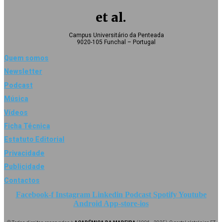
et al.
Campus Universitário da Penteada
9020-105 Funchal – Portugal
Quem somos
Newsletter
Podcast
Música
Vídeos
Ficha Técnica
Estatuto Editorial
Privacidade
Publicidade
Contactos
Facebook-f
Instagram
Linkedin
Podcast
Spotify
Youtube
Android
App-store-ios