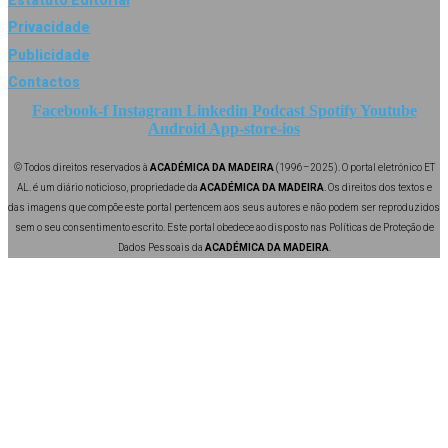
Privacidade
Publicidade
Contactos
Facebook-f
Instagram
Linkedin
Podcast
Spotify
Youtube
Android
App-store-ios
© Todos direitos reservados à
ACADÉMICA DA MADEIRA
(1996–2025). O portal eletrónico ET
AL. é um diário noticioso, propriedade da
ACADÉMICA DA MADEIRA
. Os direitos dos textos e
das imagens que compõe este portal pertencem aos seus autores e não podem ser reproduzidos
sem o seu consentimento escrito. Este portal obedece ao disposto nas Políticas de Proteção de
Dados Pessoais da
ACADÉMICA DA MADEIRA
.