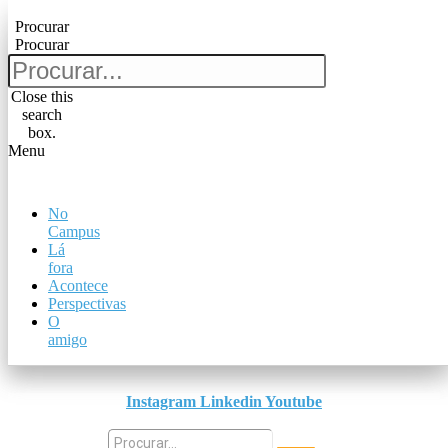
Pular para o conteúdo
Procurar
Procurar
Procurar
Procurar
Close this
search
Close this
box.
search
Menu
box.
Menu
No
No
Campus
Campus
Lá
Lá
fora
fora
Acontece
Acontece
Perspectivas
Perspectivas
O
O
amigo
amigo
Instagram
Linkedin
Youtube