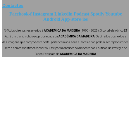
Contactos
Facebook-f
Instagram
Linkedin
Podcast
Spotify
Youtube
Android
App-store-ios
© Todos direitos reservados à
ACADÉMICA DA MADEIRA
(1996–2025). O portal eletrónico ET
AL. é um diário noticioso, propriedade da
ACADÉMICA DA MADEIRA
. Os direitos dos textos e
das imagens que compõe este portal pertencem aos seus autores e não podem ser reproduzidos
sem o seu consentimento escrito. Este portal obedece ao disposto nas Políticas de Proteção de
Dados Pessoais da
ACADÉMICA DA MADEIRA
.