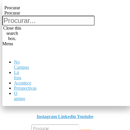
Pular para o conteúdo
Procurar
Procurar
Procurar
Procurar
Close this
search
Close this
box.
search
Menu
box.
Menu
No
No
Campus
Campus
Lá
Lá
fora
fora
Acontece
Acontece
Perspectivas
Perspectivas
O
O
amigo
amigo
Instagram
Linkedin
Youtube