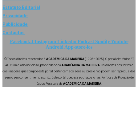
Estatuto Editorial
Privacidade
Publicidade
Contactos
Facebook-f
Instagram
Linkedin
Podcast
Spotify
Youtube
Android
App-store-ios
© Todos direitos reservados à
ACADÉMICA DA MADEIRA
(1996–2025). O portal eletrónico ET
AL. é um diário noticioso, propriedade da
ACADÉMICA DA MADEIRA
. Os direitos dos textos e
das imagens que compõe este portal pertencem aos seus autores e não podem ser reproduzidos
sem o seu consentimento escrito. Este portal obedece ao disposto nas Políticas de Proteção de
Dados Pessoais da
ACADÉMICA DA MADEIRA
.