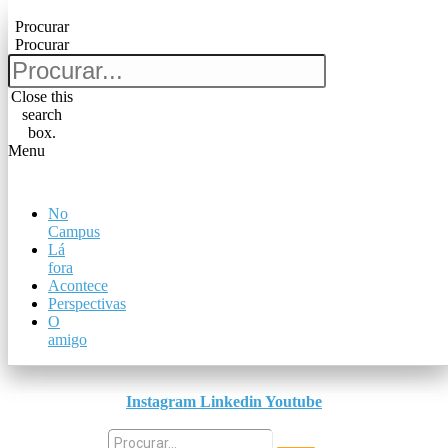
Pular para o conteúdo
Procurar
Procurar
Procurar
Procurar
Close this
search
Close this
box.
search
Menu
box.
Menu
No
No
Campus
Campus
Lá
Lá
fora
fora
Acontece
Acontece
Perspectivas
Perspectivas
O
O
amigo
amigo
Instagram
Linkedin
Youtube