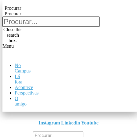
Pular para o conteúdo
Procurar
Procurar
Procurar
Procurar
Close this
search
Close this
box.
search
Menu
box.
Menu
No
No
Campus
Campus
Lá
Lá
fora
fora
Acontece
Acontece
Perspectivas
Perspectivas
O
O
amigo
amigo
Instagram
Linkedin
Youtube