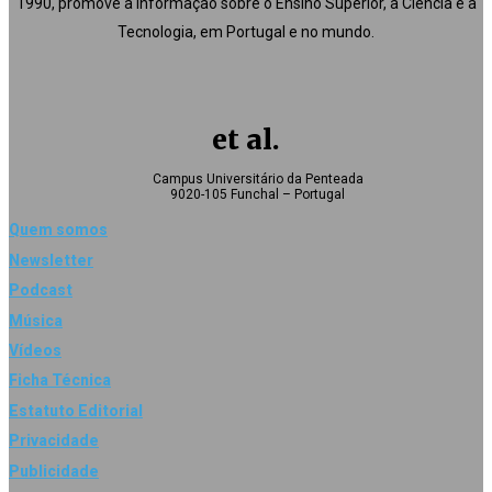
1990, promove a informação sobre o Ensino Superior, a Ciência e a
Tecnologia, em Portugal e no mundo.
et al.
Campus Universitário da Penteada
9020-105 Funchal – Portugal
Quem somos
Newsletter
Podcast
Música
Vídeos
Ficha Técnica
Estatuto Editorial
Privacidade
Publicidade