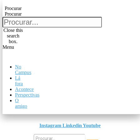
Pular para o conteúdo
Procurar
Procurar
Procurar
Procurar
Close this
search
Close this
box.
search
Menu
box.
Menu
No
No
Campus
Campus
Lá
Lá
fora
fora
Acontece
Acontece
Perspectivas
Perspectivas
O
O
amigo
amigo
Instagram
Linkedin
Youtube