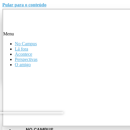
Pular para o conteúdo
Menu
Menu
No Campus
Lá fora
No Campus
Acontece
Lá fora
Perspectivas
Acontece
O amigo
Perspectivas
O amigo
NO CAMPUS