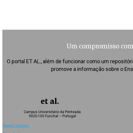
Um compromisso com a
O portal ET AL., além de funcionar como um repositó
promove a informação sobre o Ensi
et al.
Campus Universitário da Penteada
9020-105 Funchal – Portugal
Quem somos