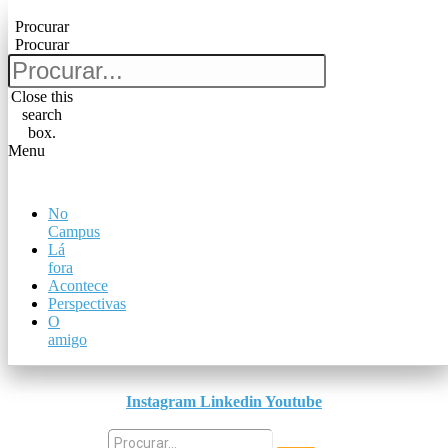
Pular para o conteúdo
Procurar
Procurar
Procurar
Procurar
Close this
search
Close this
box.
search
Menu
box.
Menu
No
No
Campus
Campus
Lá
Lá
fora
fora
Acontece
Acontece
Perspectivas
Perspectivas
O
O
amigo
amigo
Instagram
Linkedin
Youtube