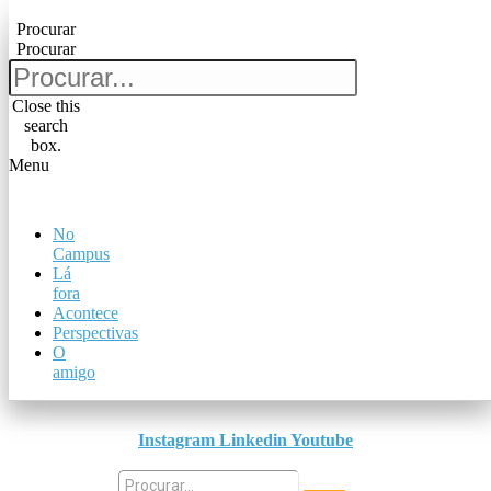
Pular para o conteúdo
Procurar
Procurar
Procurar
Procurar
Close this
search
Close this
box.
search
Menu
box.
Menu
No
No
Campus
Campus
Lá
Lá
fora
fora
Acontece
Acontece
Perspectivas
Perspectivas
O
O
amigo
amigo
Instagram
Linkedin
Youtube