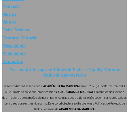
Podcast
Música
Vídeos
Ficha Técnica
Estatuto Editorial
Privacidade
Publicidade
Contactos
Facebook-f
Instagram
Linkedin
Podcast
Spotify
Youtube
Android
App-store-ios
© Todos direitos reservados à
ACADÉMICA DA MADEIRA
(1996–2025). O portal eletrónico ET
AL. é um diário noticioso, propriedade da
ACADÉMICA DA MADEIRA
. Os direitos dos textos e
das imagens que compõe este portal pertencem aos seus autores e não podem ser reproduzidos
sem o seu consentimento escrito. Este portal obedece ao disposto nas Políticas de Proteção de
Dados Pessoais da
ACADÉMICA DA MADEIRA
.