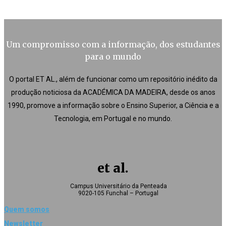
Um compromisso com a informação, dos estudantes
para o mundo
O portal ET AL., além de funcionar como um repositório inédito da
produção noticiosa da ACADÉMICA DA MADEIRA, desde os anos
1990, promove a informação sobre o Ensino Superior, a Ciência e a
Tecnologia, em Portugal e no mundo.
et al.
Campus Universitário da Penteada
9020-105 Funchal – Portugal
Quem somos
Newsletter