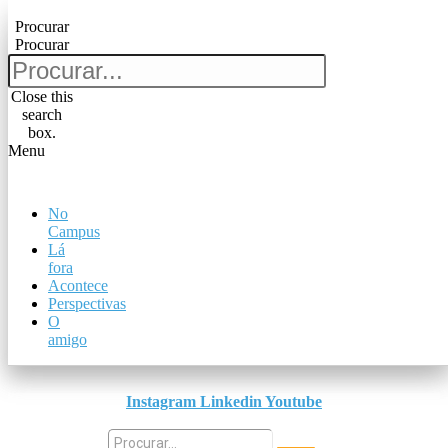
Pular para o conteúdo
Procurar
Procurar
Procurar
Procurar
Close this
search
Close this
box.
search
Menu
box.
Menu
No
No
Campus
Campus
Lá
Lá
fora
fora
Acontece
Acontece
Perspectivas
Perspectivas
O
O
amigo
amigo
Instagram
Linkedin
Youtube