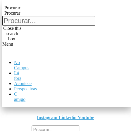
Pular para o conteúdo
Procurar
Procurar
Procurar
Procurar
Close this
search
Close this
box.
search
Menu
box.
Menu
No
No
Campus
Campus
Lá
Lá
fora
fora
Acontece
Acontece
Perspectivas
Perspectivas
O
O
amigo
amigo
Instagram
Linkedin
Youtube